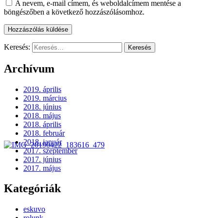
A nevem, e-mail címem, és weboldalcímem mentése a
böngészőben a következő hozzászólásomhoz.
Keresés:
Archívum
2019. április
2019. március
2018. június
2018. május
2018. április
2018. február
2018. január
2017. szeptember
2017. június
2017. május
Kategóriák
eskuvo
rolunk