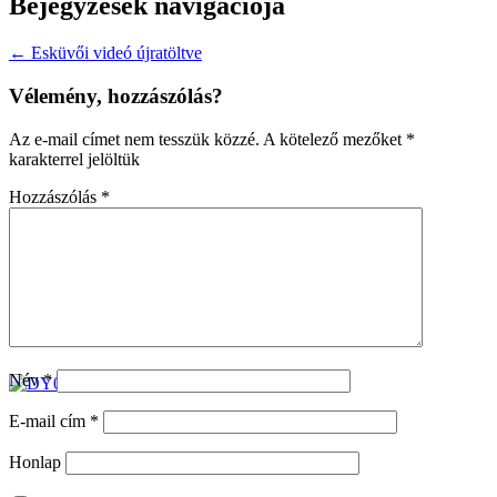
Bejegyzések navigációja
←
Esküvői videó újratöltve
Vélemény, hozzászólás?
Az e-mail címet nem tesszük közzé.
A kötelező mezőket
*
karakterrel jelöltük
Hozzászólás
*
Név
*
E-mail cím
*
Honlap