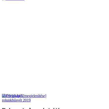
[Bélyegképek megjelenítése]
rolunk
húsvét 2019