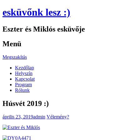
esküvőnk lesz :)
Eszter és Miklós esküvője
Menü
Megszakítás
Kezdőlap
Helyszín
Kapcsolat
Program
Rólunk
Húsvét 2019 :)
április 23, 2019
admin
Vélemény?